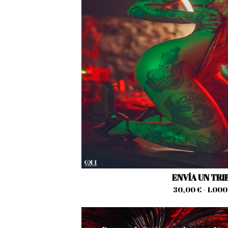
ENVÍA UN TR
30,00
€
- 1.00