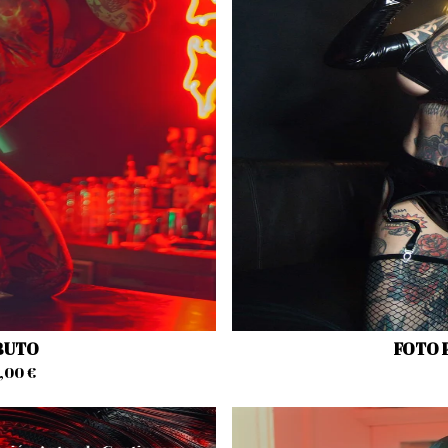
IBUTO
FOTO 
0,00
€